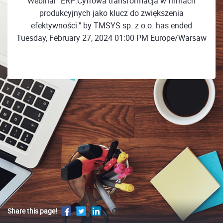
Webinar "ERP:Cyfrowa transformacja w firmach
produkcyjnych jako klucz do zwiększenia
efektywności." by TMSYS sp. z o.o. has ended
Tuesday, February 27, 2024 01:00 PM Europe/Warsaw
Share this page!